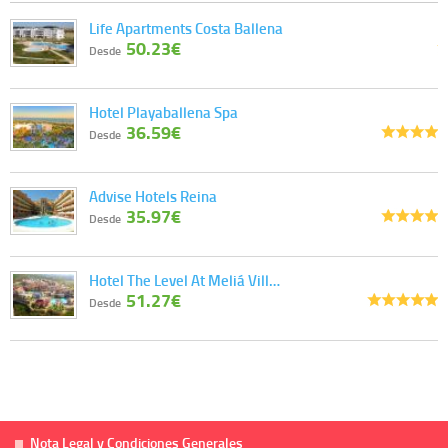
información que le pedimos. No se comunicarán datos a terceros.
Life Apartments Costa Ballena
Derechos:
tiene derecho a saber qué información tenemos sobre usted,
50.23€
corregirla y eliminarla, tal y como se explica en la información adicional
Desde
disponible en nuestra página web.
Información complementaria:
Puede consultar la información adicional y
detallada sobre cómo tratamos sus datos en la
política de privacidad
Hotel Playaballena Spa
36.59€
Desde
Advise Hotels Reina
35.97€
Desde
Hotel The Level At Meliá Vill…
51.27€
Desde
Nota Legal y Condiciones Generales