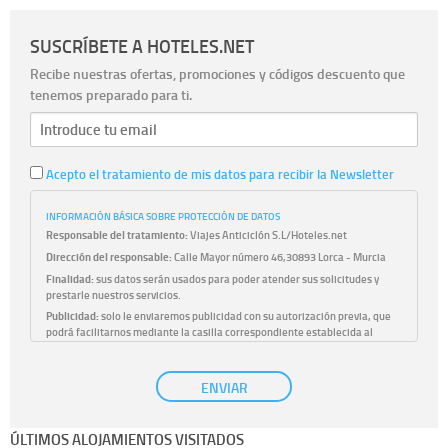
SUSCRÍBETE A HOTELES.NET
Recibe nuestras ofertas, promociones y códigos descuento que
tenemos preparado para ti.
Acepto el tratamiento de mis datos para recibir la Newsletter
INFORMACIÓN BÁSICA SOBRE PROTECCIÓN DE DATOS
Responsable del tratamiento:
Viajes Anticiclón S.L/Hoteles.net
Dirección del responsable:
Calle Mayor número 46,30893 Lorca - Murcia
Finalidad:
sus datos serán usados para poder atender sus solicitudes y
prestarle nuestros servicios.
Publicidad:
solo le enviaremos publicidad con su autorización previa, que
podrá facilitarnos mediante la casilla correspondiente establecida al
efecto.
Base Jurídica:
únicamente trataremos sus datos con su consentimiento
ENVIAR
previo, que podrá facilitarnos mediante la casilla correspondiente
establecida al efecto.
Destinatarios:
con carácter general, sólo el personal de nuestra entidad
ÚLTIMOS ALOJAMIENTOS VISITADOS
que esté debidamente autorizado podrá tener conocimiento de la